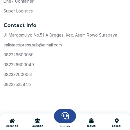
Line7 Container
Super Logistics
Contact Info
Jl. Margomulyo No.51-A Greges, Kec. Asem Rowo Surabaya
calistaexpress.sub@gmail.com
082226600059
082226600049
082332000051
082225258412
Copyright © Calista Express
All Rights Reserved
2026
Beranda
Layanan
Jadwal
Lokasi
Kontak