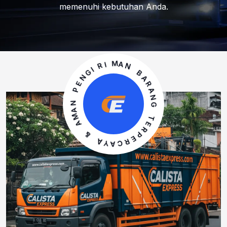
memenuhi kebutuhan Anda.
R
I
M
I
A
G
N
N
E
B
P
A
R
N
A
A
N
M
G
A
T
&
E
R
A
P
Y
E
A
R
C