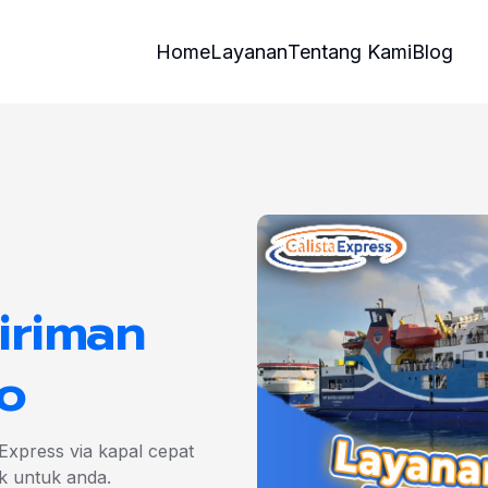
Home
Layanan
Tentang Kami
Blog
iriman
o
Express via kapal cepat
k untuk anda.