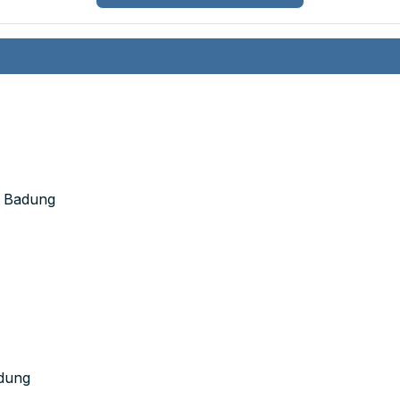
e Badung
adung