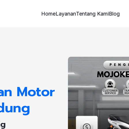
Home
Layanan
Tentang Kami
Blog
an Motor
dung
Kg