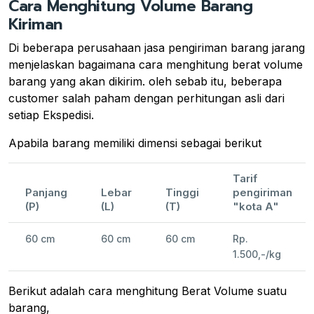
Cara Menghitung Volume Barang
Kiriman
Di beberapa perusahaan jasa pengiriman barang jarang
menjelaskan bagaimana cara menghitung berat volume
barang yang akan dikirim. oleh sebab itu, beberapa
customer salah paham dengan perhitungan asli dari
setiap Ekspedisi.
Apabila barang memiliki dimensi sebagai berikut
Tarif
Panjang
Lebar
Tinggi
pengiriman
(P)
(L)
(T)
"kota A"
60 cm
60 cm
60 cm
Rp.
1.500,-/kg
Berikut adalah cara menghitung Berat Volume suatu
barang,