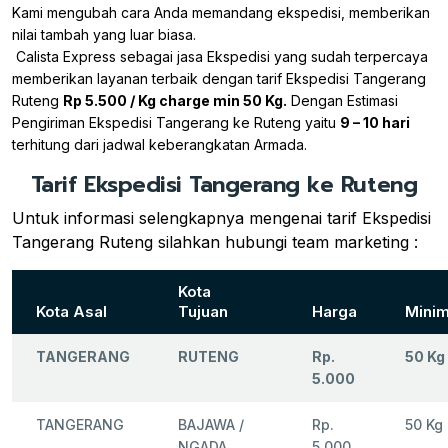
Kami mengubah cara Anda memandang ekspedisi, memberikan
nilai tambah yang luar biasa.
Calista Express sebagai jasa Ekspedisi yang sudah terpercaya
memberikan layanan terbaik dengan tarif Ekspedisi Tangerang
Ruteng
Rp 5.500 / Kg charge min 50 Kg.
Dengan Estimasi
Pengiriman Ekspedisi Tangerang ke Ruteng yaitu
9 – 10 hari
terhitung dari jadwal keberangkatan Armada.
Tarif Ekspedisi Tangerang ke Ruteng
Untuk informasi selengkapnya mengenai tarif Ekspedisi
Tangerang Ruteng silahkan hubungi team marketing :
Kota
Kota Asal
Tujuan
Harga
Minim
TANGERANG
RUTENG
Rp.
50 Kg
5.000
TANGERANG
BAJAWA /
Rp.
50 Kg
NGADA
5.000