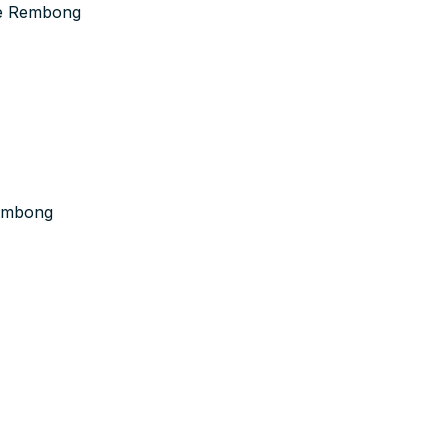
ke Rembong
Rembong