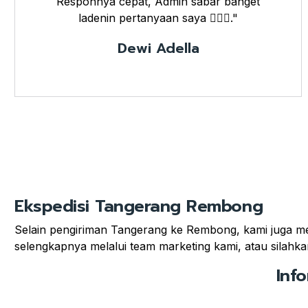
Responnya cepat, Admin sabar banget
ladenin pertanyaan saya 👌🏼🤗."
Dewi Adella
Ekspedisi Tangerang Rembong
Selain pengiriman Tangerang ke Rembong, kami juga mel
selengkapnya melalui team marketing kami, atau silahkan
Inf