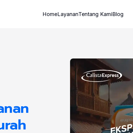
Home
Layanan
Tentang Kami
Blog
anan
urah