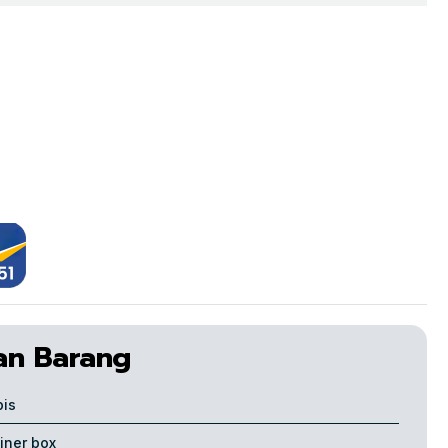
an Barang
pis
iner box