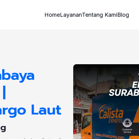
Home
Layanan
Tentang Kami
Blog
abaya
|
argo Laut
Kg