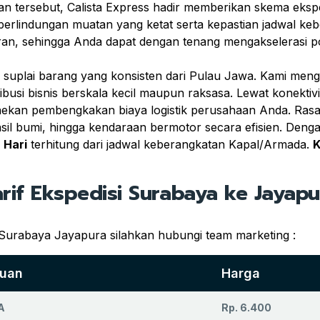
an tersebut, Calista Express hadir memberikan skema eksp
rlindungan muatan yang ketat serta kepastian jadwal keb
kiran, sehingga Anda dapat dengan tenang mengakselerasi p
suplai barang yang konsisten dari Pulau Jawa. Kami mengh
busi bisnis berskala kecil maupun raksasa. Lewat konektivi
nekan pembengkakan biaya logistik perusahaan Anda. Rasak
sil bumi, hingga kendaraan bermotor secara efisien. Deng
 Hari
terhitung dari jadwal keberangkatan Kapal/Armada.
K
arif Ekspedisi Surabaya ke Jayapu
 Surabaya Jayapura silahkan hubungi team marketing :
juan
Harga
A
Rp. 6.400