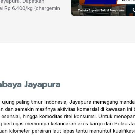
 Jayapura. Dapatkan
ai Rp 6.400/kg (chargemin
rabaya Jayapura
i ujung paling timur Indonesia, Jayapura memegang manda
n dan semakin masifnya aktivitas komersial di kawasan i
n esensial, hingga komoditas ritel konsumsi. Untuk menop
yang bertugas memompa kelancaran arus kargo dari Pulau J
an kilometer perairan laut lepas tentu menuntut kualifikas