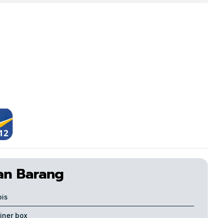
an Barang
pis
iner box