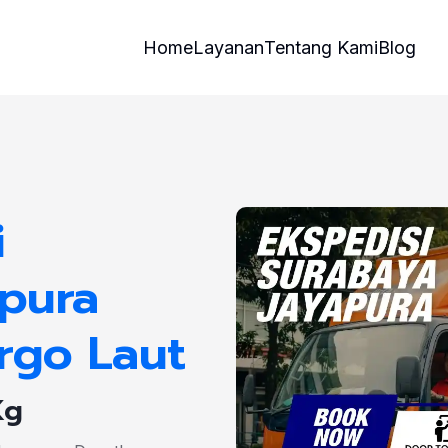
Home
Layanan
Tentang Kami
Blog
i
apura
rgo Laut
Kg