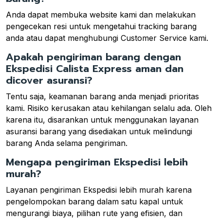
Anda dapat membuka website kami dan melakukan
pengecekan resi untuk mengetahui tracking barang
anda atau dapat menghubungi Customer Service kami.
Apakah pengiriman barang dengan
Ekspedisi Calista Express aman dan
dicover asuransi?
Tentu saja, keamanan barang anda menjadi prioritas
kami. Risiko kerusakan atau kehilangan selalu ada. Oleh
karena itu, disarankan untuk menggunakan layanan
asuransi barang yang disediakan untuk melindungi
barang Anda selama pengiriman.
Mengapa pengiriman Ekspedisi lebih
murah?
Layanan pengiriman Ekspedisi lebih murah karena
pengelompokan barang dalam satu kapal untuk
mengurangi biaya, pilihan rute yang efisien, dan