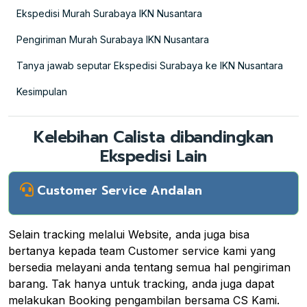
Ekspedisi Murah Surabaya IKN Nusantara
Pengiriman Murah Surabaya IKN Nusantara
Tanya jawab seputar Ekspedisi Surabaya ke IKN Nusantara
Kesimpulan
Kelebihan Calista dibandingkan
Ekspedisi Lain
Customer Service Andalan
Selain tracking melalui Website, anda juga bisa
bertanya kepada team Customer service kami yang
bersedia melayani anda tentang semua hal pengiriman
barang. Tak hanya untuk tracking, anda juga dapat
melakukan Booking pengambilan bersama CS Kami.