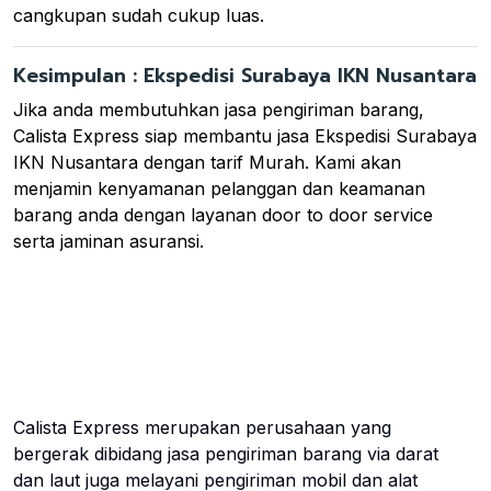
cangkupan sudah cukup luas.
Kesimpulan : Ekspedisi Surabaya IKN Nusantara
Jika anda membutuhkan jasa pengiriman barang,
Calista Express siap membantu jasa Ekspedisi Surabaya
IKN Nusantara dengan tarif Murah. Kami akan
menjamin kenyamanan pelanggan dan keamanan
barang anda dengan layanan door to door service
serta jaminan asuransi.
Calista Express merupakan perusahaan yang
bergerak dibidang jasa pengiriman barang via darat
dan laut juga melayani pengiriman mobil dan alat