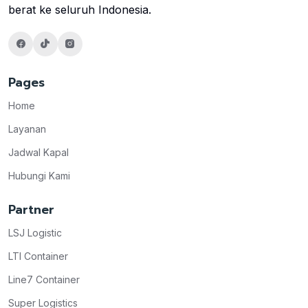
berat ke seluruh Indonesia.
Pages
Home
Layanan
Jadwal Kapal
Hubungi Kami
Partner
LSJ Logistic
LTI Container
Line7 Container
Super Logistics