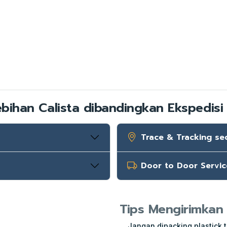
ebihan Calista dibandingkan Ekspedisi 
Trace & Tracking se
Door to Door Servic
Tips Mengirimkan
Jangan dipacking plastick t