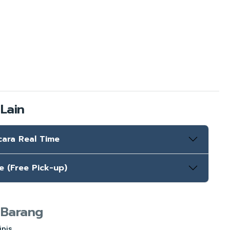
Lain
cara Real Time
e (Free Pick-up)
 Barang
ipis