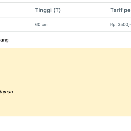
Tinggi (T)
Tarif p
60 cm
Rp. 3500,
rang,
tujuan