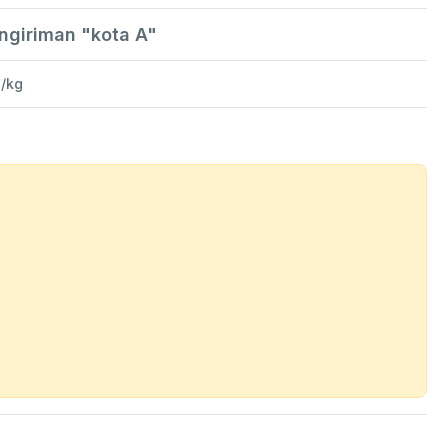
engiriman "kota A"
-/kg