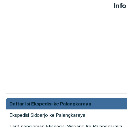
Inf
Daftar Isi Ekspedisi ke Palangkaraya
Ekspedisi Sidoarjo ke Palangkaraya
Tarif pengiriman Ekspedisi Sidoarjo Ke Palangkaraya