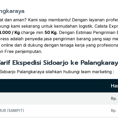
angkaraya
t dan aman? Kami siap membantu! Dengan layanan profesio
bungi kami sekarang untuk kemudahan logistik. Calista Ex
4.000 / Kg
charge min
50 Kg.
Dengan Estimasi Pengiriman E
press adalah penyedia jasa pengiriman barang yang siap m
g online dan di dukung dengan tenaga kerja yang profesio
an Free penjemputan.
arif Ekspedisi Sidoarjo ke Palangkara
Sidoarjo Palangkaraya silahkan hubungi team marketing :
Ha
Rp.
UR (SAMPIT)
Rp.