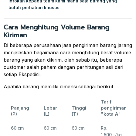
Infokan kepada team kami mana saja barang yang
butuh perhatian khusus
Cara Menghitung Volume Barang
Kiriman
Di beberapa perusahaan jasa pengiriman barang jarang
menjelaskan bagaimana cara menghitung berat volume
barang yang akan dikirim. oleh sebab itu, beberapa
customer salah paham dengan perhitungan asli dari
setiap Ekspedisi.
Apabila barang memiliki dimensi sebagai berikut
Tarif
Panjang
Lebar
Tinggi
pengiriman
(P)
(L)
(T)
"kota A"
60 cm
60 cm
60 cm
Rp.
1.500,-/kg