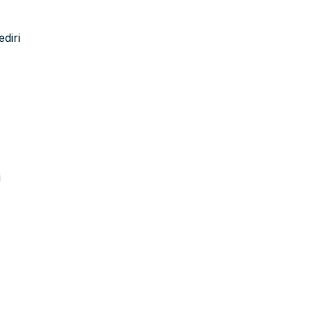
diri
i