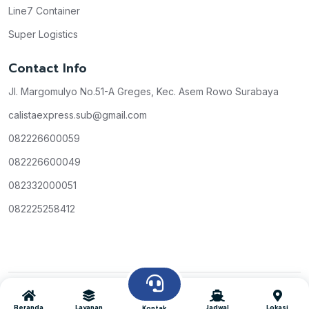
Line7 Container
Super Logistics
Contact Info
Jl. Margomulyo No.51-A Greges, Kec. Asem Rowo Surabaya
calistaexpress.sub@gmail.com
082226600059
082226600049
082332000051
082225258412
Copyright © Calista Express
All Rights Reserved
2026
Beranda
Layanan
Jadwal
Lokasi
Kontak