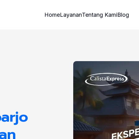
Home
Layanan
Tentang Kami
Blog
arjo
nan