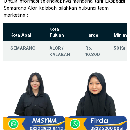
Untuk informasi selengkapnya mengenai tarif Ekspedisi
Semarang Alor Kalabahi silahkan hubungi team
marketing :
Kota
Kota Asal
Tujuan
Harga
Minima
SEMARANG
ALOR /
Rp.
50 Kg
KALABAHI
10.800