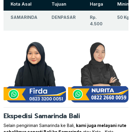
Kota Asal
Tujuan
Harga
Minima
SAMARINDA
DENPASAR
Rp.
50 Kg
4.500
Ekspedisi Samarinda Bali
Selain pengiriman Samarinda ke Bali,
kami juga melayani rute
sebaliknya seperti Bali ke Samarinda
atau Kota - Kota