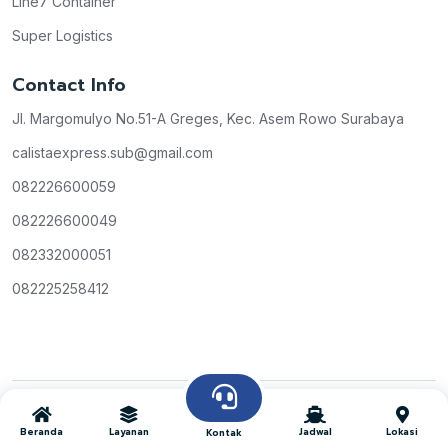
Line7 Container
Super Logistics
Contact Info
Jl. Margomulyo No.51-A Greges, Kec. Asem Rowo Surabaya
calistaexpress.sub@gmail.com
082226600059
082226600049
082332000051
082225258412
Copyright © Calista Express
All Rights Reserved
2026
Beranda
Layanan
Jadwal
Lokasi
Kontak