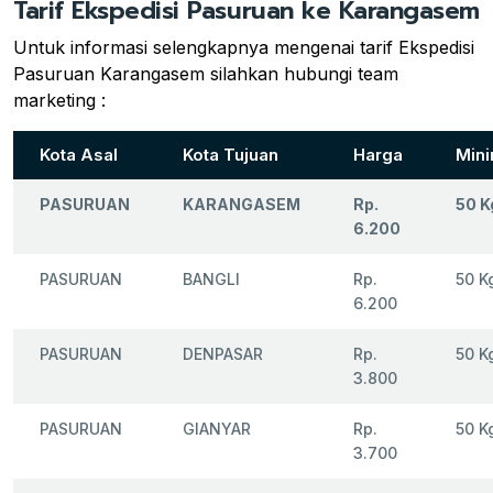
Tarif Ekspedisi Pasuruan ke Karangasem
Untuk informasi selengkapnya mengenai tarif Ekspedisi
Pasuruan Karangasem silahkan hubungi team
marketing :
Kota Asal
Kota Tujuan
Harga
Mini
PASURUAN
KARANGASEM
Rp.
50 K
6.200
PASURUAN
BANGLI
Rp.
50 K
6.200
PASURUAN
DENPASAR
Rp.
50 K
3.800
PASURUAN
GIANYAR
Rp.
50 K
3.700