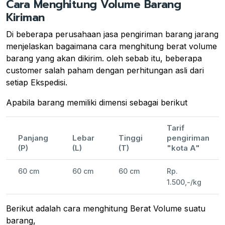
Cara Menghitung Volume Barang
Kiriman
Di beberapa perusahaan jasa pengiriman barang jarang
menjelaskan bagaimana cara menghitung berat volume
barang yang akan dikirim. oleh sebab itu, beberapa
customer salah paham dengan perhitungan asli dari
setiap Ekspedisi.
Apabila barang memiliki dimensi sebagai berikut
Tarif
Panjang
Lebar
Tinggi
pengiriman
(P)
(L)
(T)
"kota A"
60 cm
60 cm
60 cm
Rp.
1.500,-/kg
Berikut adalah cara menghitung Berat Volume suatu
barang,