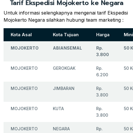
Tarif Ekspedisi Mojokerto ke Negara
Untuk informasi selengkapnya mengenai tarif Ekspedisi
Mojokerto Negara silahkan hubungi team marketing :
Kota Asal
Kota Tujuan
Harga
Min
MOJOKERTO
ABIANSEMAL
Rp.
50 
3.800
MOJOKERTO
GEROKGAK
Rp.
50 K
6.200
MOJOKERTO
JIMBARAN
Rp.
50 K
3.800
MOJOKERTO
KUTA
Rp.
50 K
3.800
MOJOKERTO
NEGARA
Rp.
50 K