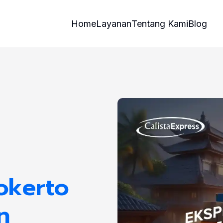
Home
Layanan
Tentang Kami
Blog
okerto
n