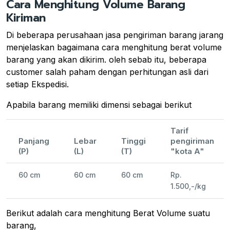
Cara Menghitung Volume Barang
Kiriman
Di beberapa perusahaan jasa pengiriman barang jarang
menjelaskan bagaimana cara menghitung berat volume
barang yang akan dikirim. oleh sebab itu, beberapa
customer salah paham dengan perhitungan asli dari
setiap Ekspedisi.
Apabila barang memiliki dimensi sebagai berikut
Tarif
Panjang
Lebar
Tinggi
pengiriman
(P)
(L)
(T)
"kota A"
60 cm
60 cm
60 cm
Rp.
1.500,-/kg
Berikut adalah cara menghitung Berat Volume suatu
barang,