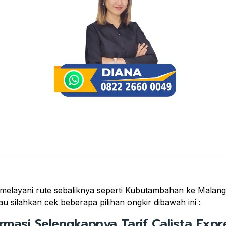
elayani rute sebaliknya seperti Kubutambahan ke Malang a
u silahkan cek beberapa pilihan ongkir dibawah ini :
ormasi Selengkapnya Tarif Calista Expre