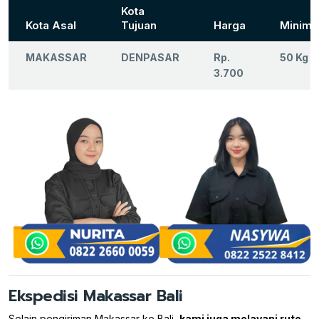
Kota
Kota Asal
Tujuan
Harga
Minima
MAKASSAR
DENPASAR
Rp.
50 Kg
3.700
Ekspedisi Makassar Bali
Selain pengiriman Makassar ke Bali,
kami juga melayani rute