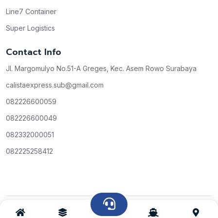
Line7 Container
Super Logistics
Contact Info
Jl. Margomulyo No.51-A Greges, Kec. Asem Rowo Surabaya
calistaexpress.sub@gmail.com
082226600059
082226600049
082332000051
082225258412
Copyright © Calista Express
All Rights Reserved
2026