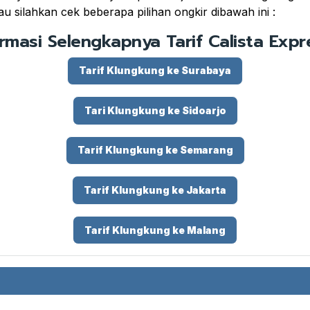
u silahkan cek beberapa pilihan ongkir dibawah ini :
ormasi Selengkapnya Tarif Calista Expre
Tarif Klungkung ke Surabaya
Tari Klungkung ke Sidoarjo
Tarif Klungkung ke Semarang
Tarif Klungkung ke Jakarta
Tarif Klungkung ke Malang