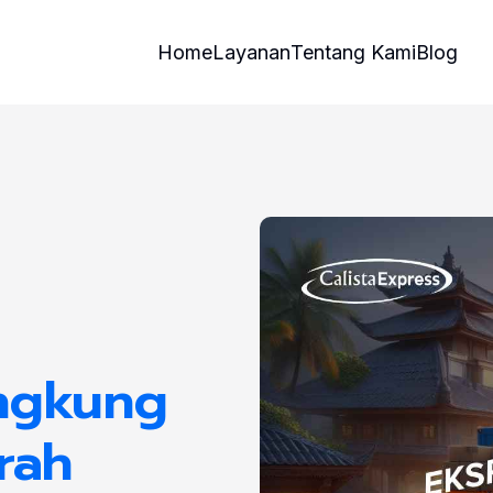
Home
Layanan
Tentang Kami
Blog
ungkung
rah