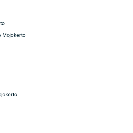
to
e Mojokerto
ojokerto