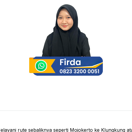
layani rute sebaliknya seperti Mojokerto ke Klungkung ata