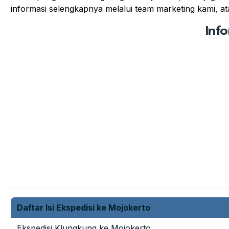
informasi selengkapnya melalui team marketing kami, ata
Inf
Daftar Isi Ekspedisi ke Mojokerto
Ekspedisi Klungkung ke Mojokerto