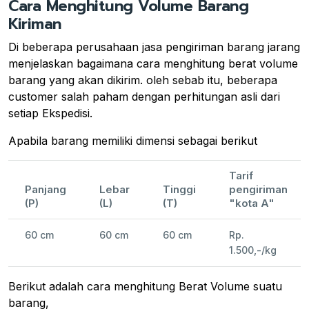
Cara Menghitung Volume Barang
Kiriman
Di beberapa perusahaan jasa pengiriman barang jarang
menjelaskan bagaimana cara menghitung berat volume
barang yang akan dikirim. oleh sebab itu, beberapa
customer salah paham dengan perhitungan asli dari
setiap Ekspedisi.
Apabila barang memiliki dimensi sebagai berikut
Tarif
Panjang
Lebar
Tinggi
pengiriman
(P)
(L)
(T)
"kota A"
60 cm
60 cm
60 cm
Rp.
1.500,-/kg
Berikut adalah cara menghitung Berat Volume suatu
barang,