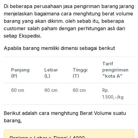
Di beberapa perusahaan jasa pengiriman barang jarang
menjelaskan bagaimana cara menghitung berat volume
barang yang akan dikirim. oleh sebab itu, beberapa
customer salah paham dengan perhitungan asli dari
setiap Ekspedisi.
Apabila barang memiliki dimensi sebagai berikut
Tarif
Panjang
Lebar
Tinggi
pengiriman
(P)
(L)
(T)
"kota A"
60 cm
60 cm
60 cm
Rp.
1.500,-/kg
Berikut adalah cara menghitung Berat Volume suatu
barang,
Panjang x Lebar x Tinggi / 4000