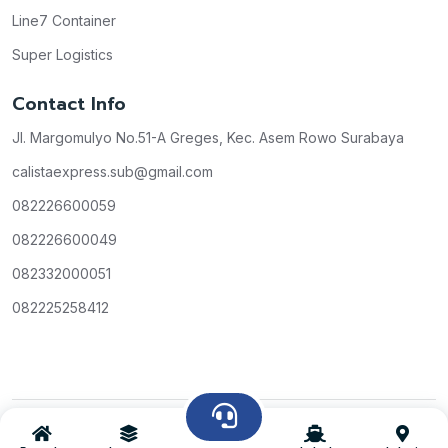
Line7 Container
Super Logistics
Contact Info
Jl. Margomulyo No.51-A Greges, Kec. Asem Rowo Surabaya
calistaexpress.sub@gmail.com
082226600059
082226600049
082332000051
082225258412
Copyright © Calista Express
All Rights Reserved
2026