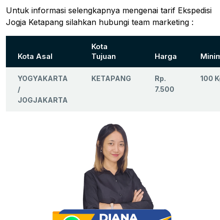
Untuk informasi selengkapnya mengenai tarif Ekspedisi
Jogja Ketapang silahkan hubungi team marketing :
Kota
Kota Asal
Tujuan
Harga
Mini
YOGYAKARTA
KETAPANG
Rp.
100 K
/
7.500
JOGJAKARTA