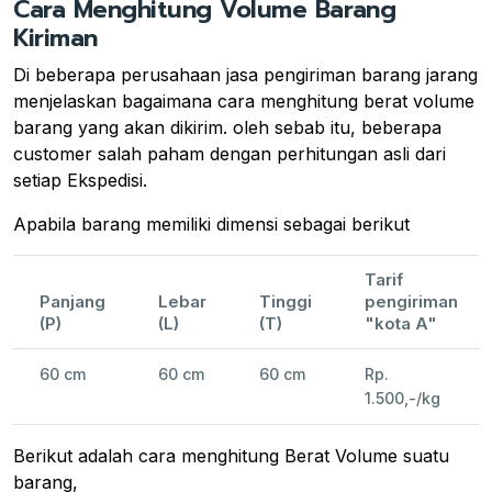
Cara Menghitung Volume Barang
Kiriman
Di beberapa perusahaan jasa pengiriman barang jarang
menjelaskan bagaimana cara menghitung berat volume
barang yang akan dikirim. oleh sebab itu, beberapa
customer salah paham dengan perhitungan asli dari
setiap Ekspedisi.
Apabila barang memiliki dimensi sebagai berikut
Tarif
Panjang
Lebar
Tinggi
pengiriman
(P)
(L)
(T)
"kota A"
60 cm
60 cm
60 cm
Rp.
1.500,-/kg
Berikut adalah cara menghitung Berat Volume suatu
barang,