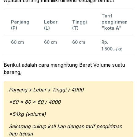
Apabila barang memiliki dimensi sebagai berikut
Tarif
Panjang
Lebar
Tinggi
pengiriman
(P)
(L)
(T)
"kota A"
60 cm
60 cm
60 cm
Rp.
1.500,-/kg
Berikut adalah cara menghitung Berat Volume suatu
barang,
Panjang x Lebar x Tinggi / 4000
=60 x 60 x 60 / 4000
=54kg (volume)
Sekarang cukup kali kan dengan tarif pengiriman
tiap tujuan