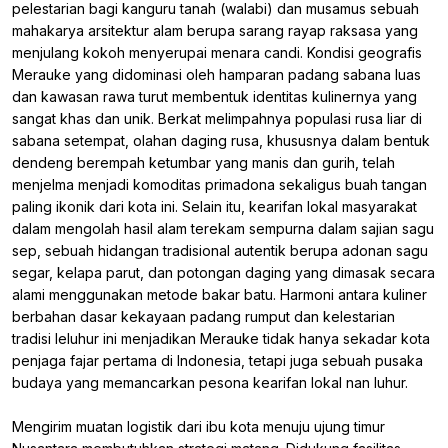
pelestarian bagi kanguru tanah (walabi) dan musamus sebuah
mahakarya arsitektur alam berupa sarang rayap raksasa yang
menjulang kokoh menyerupai menara candi. Kondisi geografis
Merauke yang didominasi oleh hamparan padang sabana luas
dan kawasan rawa turut membentuk identitas kulinernya yang
sangat khas dan unik. Berkat melimpahnya populasi rusa liar di
sabana setempat, olahan daging rusa, khususnya dalam bentuk
dendeng berempah ketumbar yang manis dan gurih, telah
menjelma menjadi komoditas primadona sekaligus buah tangan
paling ikonik dari kota ini. Selain itu, kearifan lokal masyarakat
dalam mengolah hasil alam terekam sempurna dalam sajian sagu
sep, sebuah hidangan tradisional autentik berupa adonan sagu
segar, kelapa parut, dan potongan daging yang dimasak secara
alami menggunakan metode bakar batu. Harmoni antara kuliner
berbahan dasar kekayaan padang rumput dan kelestarian
tradisi leluhur ini menjadikan Merauke tidak hanya sekadar kota
penjaga fajar pertama di Indonesia, tetapi juga sebuah pusaka
budaya yang memancarkan pesona kearifan lokal nan luhur.
Mengirim muatan logistik dari ibu kota menuju ujung timur