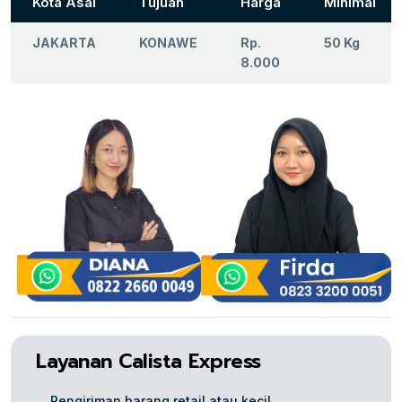
Kota Asal
Tujuan
Harga
Minimal
JAKARTA
KONAWE
Rp.
50 Kg
8.000
Layanan Calista Express
Pengiriman barang retail atau kecil