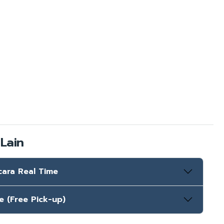
Lain
cara Real Time
e (Free Pick-up)