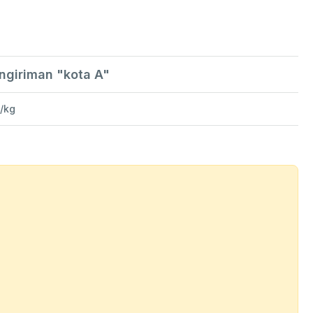
engiriman "kota A"
-/kg