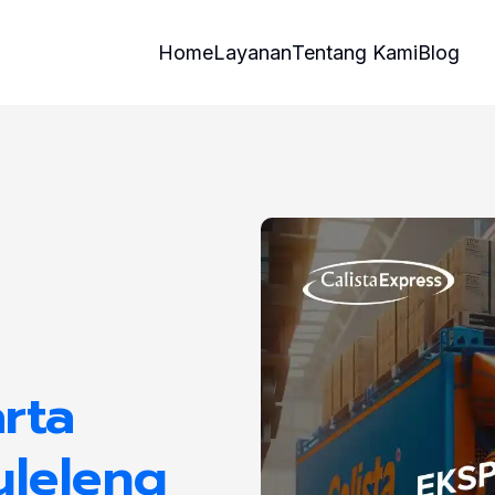
Home
Layanan
Tentang Kami
Blog
rta
uleleng