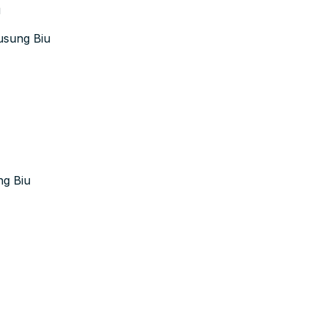
u
usung Biu
ng Biu