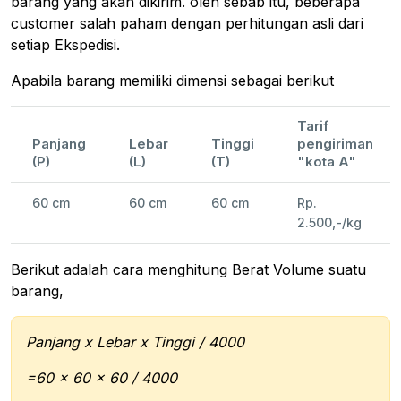
barang yang akan dikirim. oleh sebab itu, beberapa
customer salah paham dengan perhitungan asli dari
setiap Ekspedisi.
Apabila barang memiliki dimensi sebagai berikut
Tarif
Panjang
Lebar
Tinggi
pengiriman
(P)
(L)
(T)
"kota A"
60 cm
60 cm
60 cm
Rp.
2.500,-/kg
Berikut adalah cara menghitung Berat Volume suatu
barang,
Panjang x Lebar x Tinggi / 4000
=60 x 60 x 60 / 4000