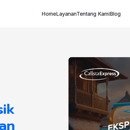
Home
Layanan
Tentang Kami
Blog
sik
nan