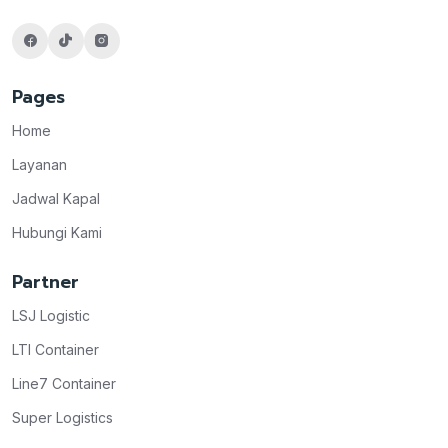
Pages
Home
Layanan
Jadwal Kapal
Hubungi Kami
Partner
LSJ Logistic
LTI Container
Line7 Container
Super Logistics