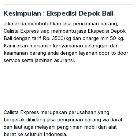
Kesimpulan : Ekspedisi Depok Bali
Jika anda membutuhkan jasa pengiriman barang,
Calista Express siap membantu jasa Ekspedisi Depok
Bali dengan tarif Rp. 3500/kg dan charge min 50 kg.
Kami akan menjamin kenyamanan pelanggan dan
keamanan barang anda dengan layanan door to door
service serta jaminan asuransi.
Calista Express merupakan perusahaan yang
bergerak dibidang jasa pengiriman barang via darat
dan laut juga melayani pengiriman mobil dan alat
berat ke seluruh Indonesia.