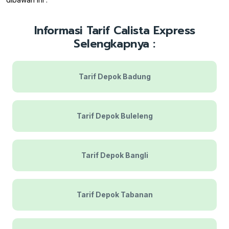
Informasi Tarif Calista Express
Selengkapnya :
Tarif Depok Badung
Tarif Depok Buleleng
Tarif Depok Bangli
Tarif Depok Tabanan