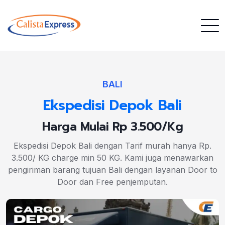
BALI
Ekspedisi Depok Bali
Harga Mulai Rp 3.500/Kg
Ekspedisi Depok Bali dengan Tarif murah hanya Rp.
3.500/ KG charge min 50 KG. Kami juga menawarkan
pengiriman barang tujuan Bali dengan layanan Door to
Door dan Free penjemputan.