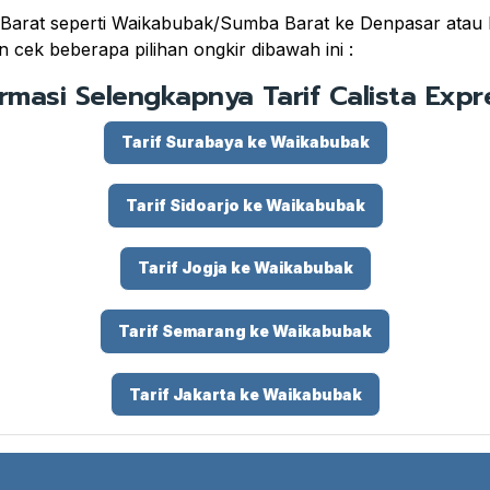
arat seperti Waikabubak/Sumba Barat ke Denpasar atau Kot
 cek beberapa pilihan ongkir dibawah ini :
ormasi Selengkapnya Tarif Calista Expre
Tarif Surabaya ke Waikabubak
Tarif Sidoarjo ke Waikabubak
Tarif Jogja ke Waikabubak
Tarif Semarang ke Waikabubak
Tarif Jakarta ke Waikabubak