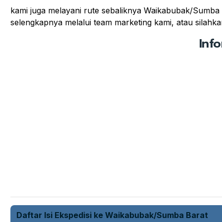
kami juga melayani rute sebaliknya Waikabubak/Sumba B
selengkapnya melalui team marketing kami, atau silahkan
Inf
Daftar Isi Ekspedisi ke Waikabubak/Sumba Barat