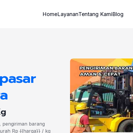
Home
Layanan
Tentang Kami
Blog
pasar
ra
Kg
, pengiriman barang
rah Rp {{harga}} / kg