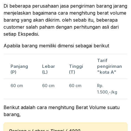
Di beberapa perusahaan jasa pengiriman barang jarang
menjelaskan bagaimana cara menghitung berat volume
barang yang akan dikirim. oleh sebab itu, beberapa
customer salah paham dengan perhitungan asli dari
setiap Ekspedisi.
Apabila barang memiliki dimensi sebagai berikut
Tarif
Panjang
Lebar
Tinggi
pengiriman
(P)
(L)
(T)
"kota A"
60 cm
60 cm
60 cm
Rp.
1.500,-/kg
Berikut adalah cara menghitung Berat Volume suatu
barang,
Panjang x Lebar x Tinggi / 4000