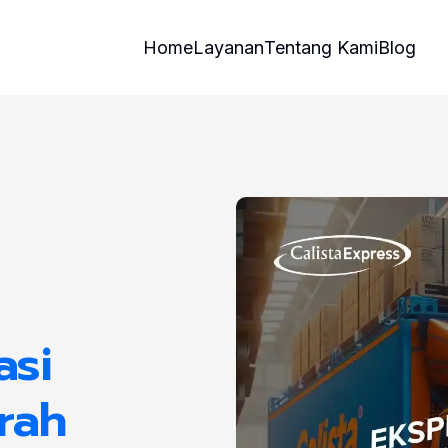
Home
Layanan
Tentang Kami
Blog
asi
rah