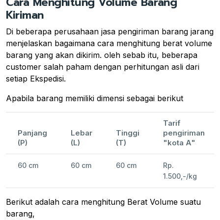
Cara Menghitung Volume Barang
Kiriman
Di beberapa perusahaan jasa pengiriman barang jarang
menjelaskan bagaimana cara menghitung berat volume
barang yang akan dikirim. oleh sebab itu, beberapa
customer salah paham dengan perhitungan asli dari
setiap Ekspedisi.
Apabila barang memiliki dimensi sebagai berikut
Tarif
Panjang
Lebar
Tinggi
pengiriman
(P)
(L)
(T)
"kota A"
60 cm
60 cm
60 cm
Rp.
1.500,-/kg
Berikut adalah cara menghitung Berat Volume suatu
barang,