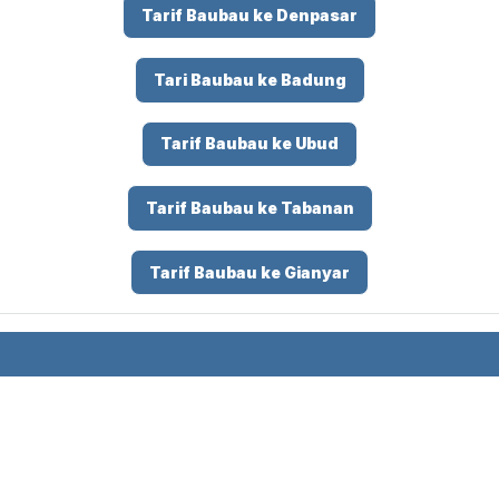
Tarif Baubau ke Denpasar
Tari Baubau ke Badung
Tarif Baubau ke Ubud
Tarif Baubau ke Tabanan
Tarif Baubau ke Gianyar