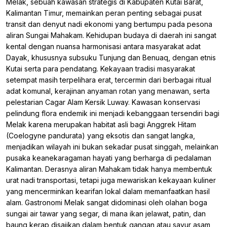
Melak, sebuah kawasan strategis di Kabupaten Kutai Barat,
Kalimantan Timur, memainkan peran penting sebagai pusat
transit dan denyut nadi ekonomi yang bertumpu pada pesona
aliran Sungai Mahakam. Kehidupan budaya di daerah ini sangat
kental dengan nuansa harmonisasi antara masyarakat adat
Dayak, khususnya subsuku Tunjung dan Benuaq, dengan etnis
Kutai serta para pendatang. Kekayaan tradisi masyarakat
setempat masih terpelihara erat, tercermin dari berbagai ritual
adat komunal, kerajinan anyaman rotan yang menawan, serta
pelestarian Cagar Alam Kersik Luway. Kawasan konservasi
pelindung flora endemik ini menjadi kebanggaan tersendiri bagi
Melak karena merupakan habitat asli bagi Anggrek Hitam
(Coelogyne pandurata) yang eksotis dan sangat langka,
menjadikan wilayah ini bukan sekadar pusat singgah, melainkan
pusaka keanekaragaman hayati yang berharga di pedalaman
Kalimantan. Derasnya aliran Mahakam tidak hanya membentuk
urat nadi transportasi, tetapi juga mewariskan kekayaan kuliner
yang mencerminkan kearifan lokal dalam memanfaatkan hasil
alam. Gastronomi Melak sangat didominasi oleh olahan boga
sungai air tawar yang segar, di mana ikan jelawat, patin, dan
baung kerap disajikan dalam bentuk gangan atau sayur asam